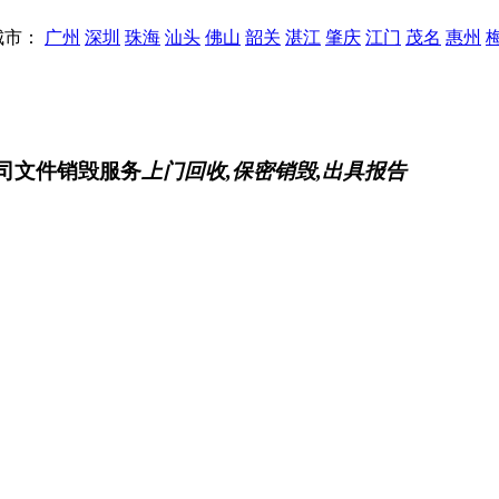
城市：
广州
深圳
珠海
汕头
佛山
韶关
湛江
肇庆
江门
茂名
惠州
公司文件销毁服务
上门回收,保密销毁,出具报告