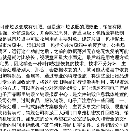
，可使垃圾变成有机肥。但是这种垃圾肥的肥效低，销售有限，
性强、分解速度快，并会散发恶臭。普通垃圾：包括废弃纸制
圾是城市垃圾中可回收利用的主要对象。建筑垃圾：包括泥土、
市垃圾中。 清扫垃圾：包括公共垃圾箱中的废弃物、公共场
扇区，运行这个功能之后，之前的数据荡然无存绝无恢复的可能
点就是耗时比较长，视硬盘容量大小而定。最后就是用物理方式
种宅男，因此学会一种叫作数据恢复的技术。技术不分好坏，主
就会处理给别人。那么，会数据恢复的人，就可能从硬盘中恢复
旧塑料制品、金属等。通过专业的填埋设施，将这些废旧物品进
过专业的回收处理，将这些废旧物品进行资源再利用，实现资源
合的方式，可以有效减少对环境的污染，同时满足不同电子产品
电子产品哪里销毁？销毁报废中心，是文件销毁信息载体处置的
公司公章、过期食品、服装销毁、电子产注意的一些问题：一、
环保处理，一站式解决方案服务商，主要从事文件销毁、硬盘销
收箱装满时，销毁公司将派工人到门口拿走机密文件回收箱。销
的机密文件。如果您的公司希望在办公室提供永久和安全的文件
宝贵的时间用碎纸机打破任何过期的机密文件。文件销毁公司建