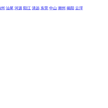
梅州
汕尾
河源
阳江
清远
东莞
中山
潮州
揭阳
云浮