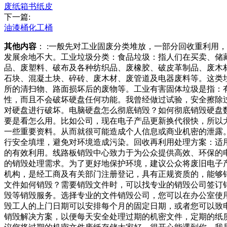
废纸箱书纸皮
下一篇:
油漆桶化工桶
其他内容
： :一般先对工业固废分类堆放，一部分回收重利
发展余地不大。工业垃圾分类：食品垃圾：指人们在买卖、储
品、废塑料、破布及各种纺织品、废橡胶、破皮革制品、废木
石块、混凝土块、碎砖、废木材、废管道及电器废料等。这类
所的清扫物、路面损坏后的废物等。工业有害固体垃圾是指：
性，而且不会破坏硬盘任何功能。我曾经做过试验，安全擦除
对硬盘进行破坏。电脑硬盘怎么彻底销毁？如何彻底销毁硬盘
要是看怎么用。比如公司，现在电子产品更新换代很快，所以
一些重要资料。从而就很可能造成个人信息或商业机密的泄露
行安全填埋，避免对环境造成污染。回收再利用处理方案：适
的有效利用。线路板销毁中心致力于为公众提供高效、环保的
的销毁处理需求。为了更好地保护环境，建议公众将废旧电子
机构，是经工商及有关部门注册登记，具有正规资质的，能够
文件如何销毁？需要销毁文件时，可以找专业的销毁公司签订
毁等销毁服务。选择专业的文件销毁公司，您可以在办公室使
毁工人的上门日期可以安排每个月的固定日期，或者您可以致
销毁解决方案，以便每天安全处理过期的机密文件，定期的纸