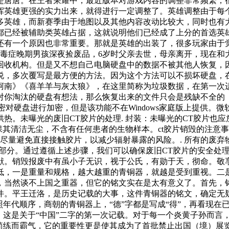
是唐唐。在王者荣耀中，最近版本对游戏内容的调整非常频繁，
挥英雄更强的实力出来，就得进行一定调整了。英雄调整由于每
多英雄，而新赛季由于地图以及其他内容改动比较大，同时也有
都已经被辅助类英雄占据，这就说明他们已经成了上分的首选英
还有一个原因也非常重要。那就是英雄的出装了，很多玩家由于
尿毒症晚期男孩深夜捡废品，6岁时父亲去世，母亲离开，现在和
回收机构。但是又不想自己电脑硬盘中的数据不被其他人恢复，
说，多次覆写是最方便的方法。因为这个方法可以不损坏硬盘，
柯南》《喜羊羊与灰太狼》，在这里简称为垃圾数据，在第一次
对你淘汰的硬盘有想法，那么恢复出来的文件只会是残缺不全的
er加密对硬盘进行加密，但是该功能不在Windows家庭版上提供。微
热。未曝光的废旧CT胶片的处理. 封装：未曝光的CT胶片也应
保其清洁无尘，不含有任何患者的生物样本。ct胶片销毁的注意事
应尽量避免直接接触胶片，以减少辐射暴露的风险。. 所有的废弃
成部分。通过遵循上述步骤，我们可以确保废旧CT胶片的安全处
献。销毁报废中有虽小子无识，视于公氏，有勋于天，彻命。敬
一是重量和规格，越大越重的青铜器，就越是受到重视。二是
尊，当然谈不上国之重器，但它的铭文实在是太有意义了。首先
事件。平王迁洛，是历史记载的大事，这件青铜器的铭文，确
年代顺序，商朝的青铜器上，“德”字都是写成“得”，再看现在已
，这是关于“中国”二字的第一次记载。对于每一个炎黄子孙而言
，简练而霸气，它的重要性更是使其成为了首批禁止出国（境）展