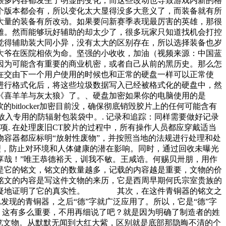
很多内容都发生了明显的变化，而这些改动也导致游戏内新的格
个版本都会有，所以变化太大显得没多大意义了，而装备就有所
大量的装备有所改动。如果要问新赛季表现最厉害的英雄，那很
雄。然而能够玩好辅助的却太少了，很多玩家只知道找机会打控
觉得辅助装大同小异，没有太大的区别存在，所以选择装备也岁
大爷在医院相依为命。坚强的小收收，加油（视频来源：中国蓝
因为可能含有重要的商业机密，或者自己从前的黑历史。那么怎
在交由下一个用户使用的时候也和正常的硬盘一样可以正常使
进行格式化后，将这些垃圾数据写入已经被格式化的硬盘中，然
《喜羊羊与灰太狼》了。、硬盘加密如果你的电脑使用的是
软的bitlocker加密目前没，确保彻底销毁胶片上的任何可能含有
放入专用的防辐射包装袋中。. 记录和追踪：同样需要做好记录
项. 在处理废旧CT胶片的过程中，所有操作人员都应穿戴适当
物容器都应标明“放射性废物”，并按照当地的法规进行处理和处
理，防止对环境和人体健康的潜在影响。同时，通过回收未曝光
享哉！”唯王恭德裕天，训我不敏。王咸诰。何赐贝卅朋，用作
它的铭文，铭文的数量越多，记载的内容越是重要，文物的价
，铭文的内容是写这件文物的来历，它是西周早期何氏宗室贵族的
定无疑地证明了它的真实性。 其次，在这件青铜器的铭文之
发现的青铜器，之后“德”字就广泛应用了。所以，它是“德”字
，这有多么重要，不用再细说了吧？就是因为明确了制造者的姓
览文物。从默默无闻到大红大紫，区别就是底部那隐晦不清的个