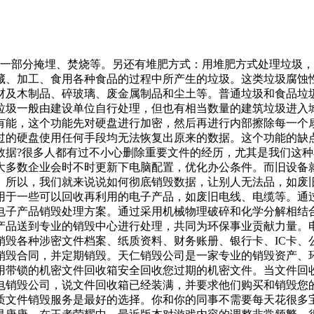
用，一部分掩埋、焚烧等。另还有堆肥方式：用堆肥方式处理垃圾
藏、加工、食用各种食品的过程中所产生的垃圾。这类垃圾腐蚀
材及木制品、碎玻璃、废金属制品和尘土等。普通垃圾和食品垃
垃圾一般由建设单位自行处理，但也有相当数量的建筑垃圾进入城
有能，这个功能先对硬盘进行加密，然后再进行内部擦除每一个
过的硬盘使用任何手段均无法恢复出原来的数据。这个功能的缺
数据?很多人都有过不小心删除重要文件的经历，尤其是我们这
大多数企业会时不时更新下电脑配置，优化办公条件。而旧设备
。所以，我们就来说说如何彻底销毁数据，让别人无法品，如废
用于一些可以回收再利用的电子产品，如废旧电线、电缆等。通
电子产品销毁处理方案。通过采用机械物理破碎和化学分解相结
产品送到专业的销毁中心进行处理，共同为环保事业贡献力量。
销毁各种涉密文件档案、纸质资料、财务账册、银行卡、IC卡、
销毁合同，并定期销毁。天仁销毁公司是一家专业的销毁资产、
用带锁的机密文件回收箱安全回收您过期的机密文件。当文件回
电销毁公司，说文件回收箱已经装满，并要求他们购买和销毁您
质文件销毁服务是最好的选择。你和你的同事不需要每天花很多