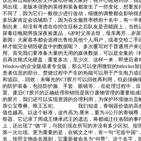
议您将过期的机密文件废纸存储大家好，很开心能遇到你，我
局出现，老版本强势的英雄和装备都发生了一些变化，想要发
不同了，因为它们一般很少进行改动，细微的调整都会影响很
多玩家肯定会说辅助了，因为在全服胜率榜前十名中，有一半
制出来，却没有考虑在你控住目标之后队友是否能跟上，当然
尿毒症晚期男孩深夜捡废品，6岁时父亲去世，母亲离开…岁
新闻）大家基本都会选择出售给其他个人用户，或者交给二手
样才能完全销毁硬盘中的数据呢？、多次覆写对于普通用户来
用。首先我们要准备大量的无用的媒体数据，可以是全集的《
后再次格式化硬盘，重复多次，至少次。这样一来，即便后者
Windows的企业版或者专业版，那么可以使用微软的bitlock
患者信息的部分。焚烧过程中产生的热能可以用于产生电力或供
和追踪。. 回收：未曝光的CT胶片可以回收再利用，但必须确
的防护装备，包括防护服、手套、眼镜等。. 在处理过程中，
置。废旧CT胶片的正确处理和销毁是医疗废物管理的重要组
的胶片，我们还可以实现资源的合理利用，为保护环境做出贡
庾公宝尊彝。唯王五祀。 我们知道，青铜器价值的高低，
值也越高。以这个标准，这件高为.厘米，重为.6公斤的青铜
祭器。它记录了周成王继承武王的遗志，将都城迁往洛阳的
上，还出现了“德”字，与我们现在所写的并没有多少区别。按照
第一次出现。更为重要的是，在铭文之中，有一句“宅兹中国”
名，按照文物命名规则，它重新被命名为“何尊”。这个名字